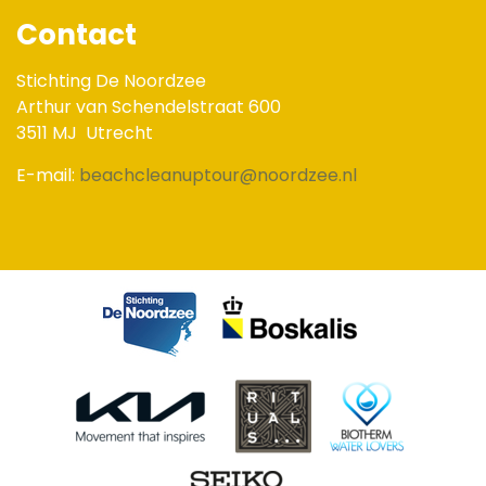
Contact
Stichting De Noordzee
Arthur van Schendelstraat 600
3511 MJ
Utrecht
E-mail:
beachcleanuptour@noordzee.nl