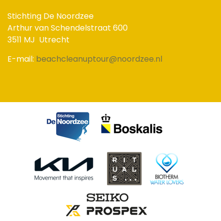
Stichting De Noordzee
Arthur van Schendelstraat 600
3511 MJ
Utrecht
E-mail:
beachcleanuptour@noordzee.nl