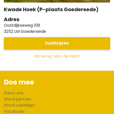
Kwade Hoek (P-plaats Goedereede)
Adres
Oostdijkseweg 108
3252 LM
Goedereede
Inschrijven
Ga terug naar de kaart
Doe mee
Steun ons
Word partner
Word vrijwilliger
Vacatures