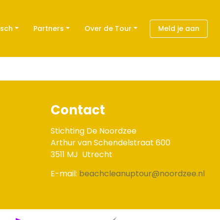
isch
Partners
Over de Tour
Meld je aan
Contact
Stichting De Noordzee
Arthur van Schendelstraat 600
3511 MJ
Utrecht
E-mail:
beachcleanuptour@noordzee.nl