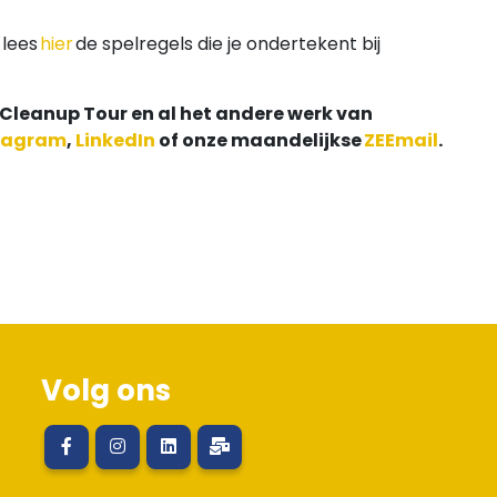
 lees
hier
de spelregels die je ondertekent bij
 Cleanup Tour en al het andere werk van
tagram
,
LinkedIn
of onze maandelijkse
ZEEmail
.
Volg ons