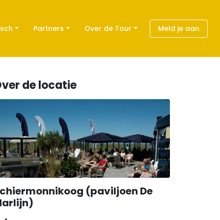
isch
Partners
Over de Tour
Meld je aan
ver de locatie
chiermonnikoog (paviljoen De
arlijn)