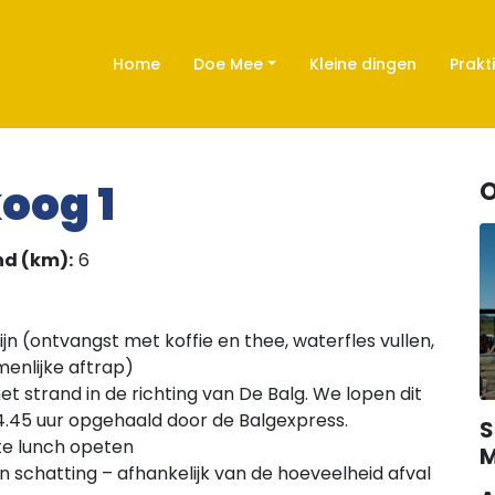
Home
Doe Mee
Kleine dingen
Prakt
oog 1
O
nd (km):
6
ijn (ontvangst met koffie en thee, waterfles vullen,
enlijke aftrap)
et strand in de richting van De Balg. We lopen dit
4.45 uur opgehaald door de Balgexpress.
S
te lunch opeten
M
 een schatting – afhankelijk van de hoeveelheid afval