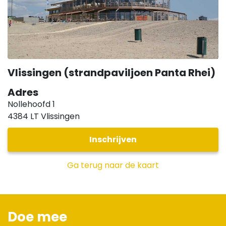
Vlissingen (strandpaviljoen Panta Rhei)
Adres
Nollehoofd 1
4384 LT
Vlissingen
Inschrijven
Ga terug naar de kaart
Doe mee