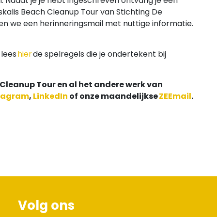
n. Nadat je je hebt ingeschreven ontvang je een
skalis Beach Cleanup Tour van Stichting De
n we een herinneringsmail met nuttige informatie.
 lees
hier
de spelregels die je ondertekent bij
 Cleanup Tour en al het andere werk van
tagram
,
LinkedIn
of onze maandelijkse
ZEEmail
.
Volg ons