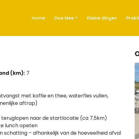
Home
Doe Mee
Kleine dingen
Prakt
O
and (km):
7
tvangst met koffie en thee, waterfles vullen,
enlijke aftrap)
e teruglopen naar de startlocatie (ca 7,5km)
te lunch opeten
 een schatting – afhankelijk van de hoeveelheid afval