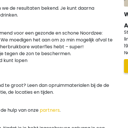
 we de resultaten bekend. Je kunt daarna
W
drinken.
A
S
ruimend voor een gezonde en schone Noordzee:
l
. We moedigen het aan om zo min mogelijk afval te
1
herbruikbare waterfles hebt – super!
N
e tegen de zon te beschermen.
d kunt lopen
and te groot? Leen dan opruimmaterialen bij de de
e, de locaties en tijden.
 de hulp van onze
partners
.