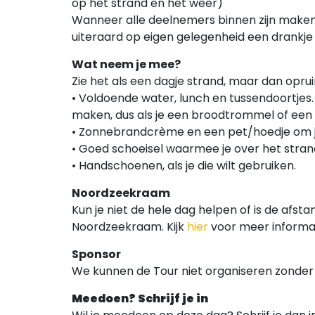
op het strand en het weer)
Wanneer alle deelnemers binnen zijn maken
uiteraard op eigen gelegenheid een drankje 
Wat neem je mee?
Zie het als een dagje strand, maar dan op
• Voldoende water, lunch en tussendoortjes
maken, dus als je een broodtrommel of een 
• Zonnebrandcrème en een pet/hoedje om j
• Goed schoeisel waarmee je over het stran
• Handschoenen, als je die wilt gebruiken.
Noordzeekraam
Kun je niet de hele dag helpen of is de afst
Noordzeekraam. Kijk
hier
voor meer informati
Sponsor
We kunnen de Tour niet organiseren zonder
Meedoen? Schrijf je in