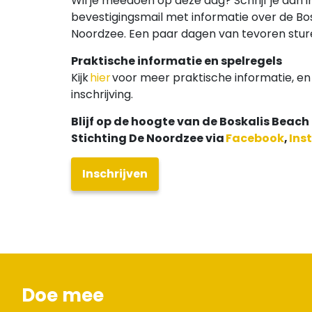
Wil je meedoen op deze dag? Schrijf je dan i
bevestigingsmail met informatie over de Bo
Noordzee. Een paar dagen van tevoren sture
Praktische informatie en spelregels
Kijk
hier
voor meer praktische informatie, en
inschrijving.
Blijf op de hoogte van de Boskalis Beach
Stichting De Noordzee via
Facebook
,
Ins
Inschrijven
Doe mee