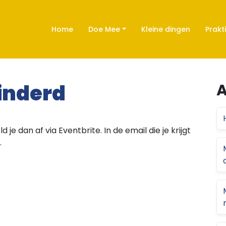
Home
Doe Mee
Kleine dingen
Prakt
inderd
A
d je dan af via Eventbrite. In de email die je krijgt
.