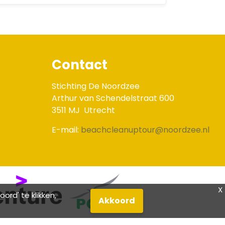
Contact
Stichting De Noordzee
Arthur van Schendelstraat 600
3511 MJ
Utrecht
E-mail:
beachcleanuptour@noordzee.nl
X
rd' te klikken,
Akkoord