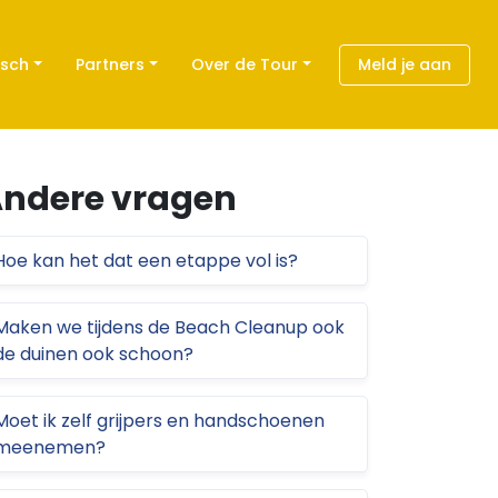
isch
Partners
Over de Tour
Meld je aan
ndere vragen
Hoe kan het dat een etappe vol is?
Maken we tijdens de Beach Cleanup ook
de duinen ook schoon?
Moet ik zelf grijpers en handschoenen
meenemen?