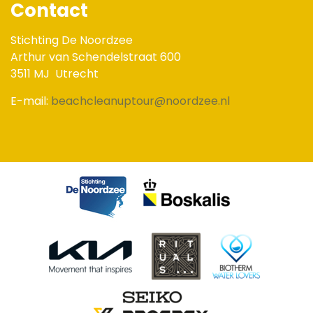
Contact
Stichting De Noordzee
Arthur van Schendelstraat 600
3511 MJ
Utrecht
E-mail:
beachcleanuptour@noordzee.nl