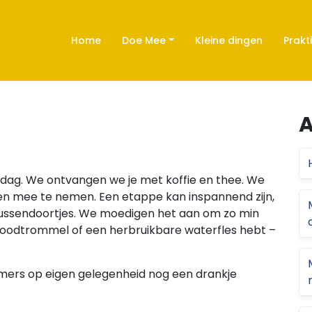
Home
Doe Mee
Kleine dingen
Prakt
A
e dag. We ontvangen we je met koffie en thee. We
en mee te nemen. Een etappe kan inspannend zijn,
tussendoortjes. We moedigen het aan om zo min
 broodtrommel of een herbruikbare waterfles hebt –
mers op eigen gelegenheid nog een drankje