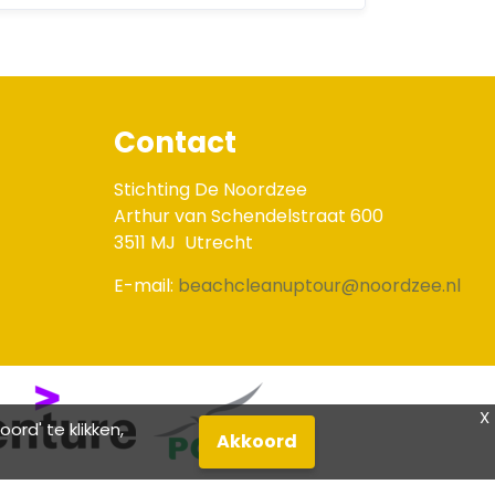
Contact
Stichting De Noordzee
Arthur van Schendelstraat 600
3511 MJ
Utrecht
E-mail:
beachcleanuptour@noordzee.nl
X
rd' te klikken,
Akkoord