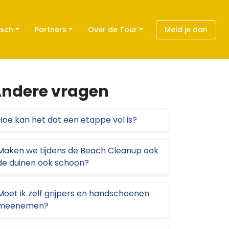
isch
Partners
Over de Tour
Meld je aan
ndere vragen
Hoe kan het dat een etappe vol is?
Maken we tijdens de Beach Cleanup ook
de duinen ook schoon?
Moet ik zelf grijpers en handschoenen
meenemen?