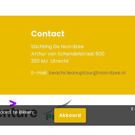
Contact
Stichting De Noordzee
Arthur van Schendelstraat 600
3511 MJ
Utrecht
E-mail:
beachcleanuptour@noordzee.nl
X
rd' te klikken,
Akkoord