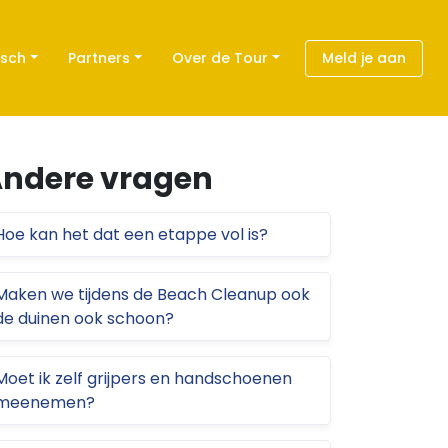
isch
Partners
Over de Tour
Meld je aan
ndere vragen
Hoe kan het dat een etappe vol is?
Maken we tijdens de Beach Cleanup ook
de duinen ook schoon?
Moet ik zelf grijpers en handschoenen
meenemen?